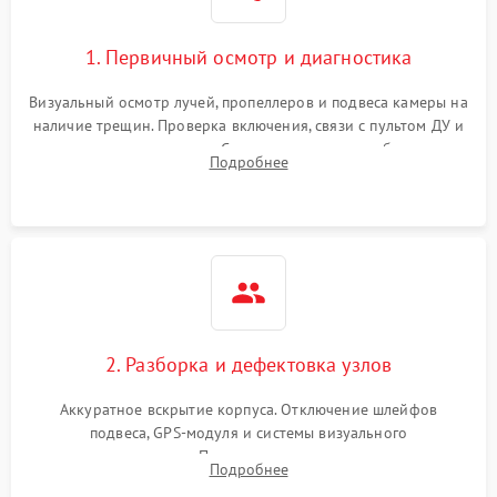
1. Первичный осмотр и диагностика
Визуальный осмотр лучей, пропеллеров и подвеса камеры на
наличие трещин. Проверка включения, связи с пультом ДУ и
передачи видеосигнала. Считывание логов ошибок через
Подробнее
полетное ПО для определения характера неисправности.
2. Разборка и дефектовка узлов
Аккуратное вскрытие корпуса. Отключение шлейфов
подвеса, GPS-модуля и системы визуального
позиционирования. Проверка полетного контроллера,
Подробнее
регуляторов оборотов (ESC) и бесколлекторных моторов на