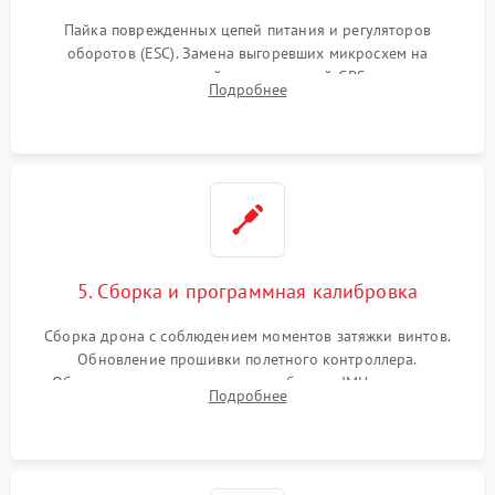
Пайка поврежденных цепей питания и регуляторов
оборотов (ESC). Замена выгоревших микросхем на
материнской плате, модулей GPS
Подробнее
5. Сборка и программная калибровка
Сборка дрона с соблюдением моментов затяжки винтов.
Обновление прошивки полетного контроллера.
Обязательная программная калибровка IMU-сенсоров,
Подробнее
компаса, датчиков позиционирования и горизонта подвеса
камеры.