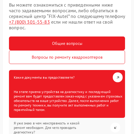
Вы можете ознакомиться с приведенными ниже
часто задаваемыми вопросами, либо обратиться в
сервисный центр “FIX-Autel” по следующему телефону
+7 (800) 301-55-83
если не нашли ответ на свой
вопрос.
Общие вопросы
Вопросы по ремонту квадрокоптеров
Какие документы вы предоставляете?
На этапе приема устройства на диагностику и последующий
ремонт вам будет предоставлен заказ-наряд с указанием страховых
обязательств на ваше устройство. Далее, после выполнения работ
по ремонту техники, вы получите акт выполненных работ и
гарантийный талон.
Я уже знаю в чем неисправность и какой
ремонт необходим. Для чего проводить
диагностику?