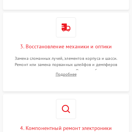
короткое замыкание.
3. Восстановление механики и оптики
Замена сломанных лучей, элементов корпуса и шасси.
Ремонт или замена порванных шлейфов и демпферов
трехосевого подвеса камеры. Очистка объектива,
Подробнее
восстановление механизма фокусировки. Установка новых
пропеллеров.
4. Компонентный ремонт электроники