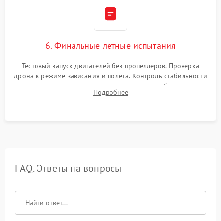
6. Финальные летные испытания
Тестовый запуск двигателей без пропеллеров. Проверка
дрона в режиме зависания и полета. Контроль стабильности
удержания точки, качества передачи видео, работы системы
Подробнее
возврата домой (RTH) и дальности радиосвязи.
FAQ. Ответы на вопросы