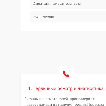
Двигатели и силовая установка
ESC и питание
Камера и подвес
Механические повреждения
Программные сбои
Связь и телеметрия
Температурные и внешние факторы
1. Первичный осмотр и диагностика
Пропеллеры
Визуальный осмотр лучей, пропеллеров и
подвеса камеры на наличие трещин. Проверка