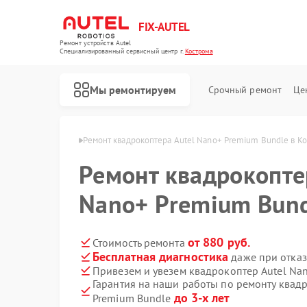
FIX-AUTEL
Ремонт устройств Autel
Специализированный cервисный центр г.
Кострома
Мы ремонтируем
Срочный ремонт
Це
ов Autel в Костроме
Ремонт квадрокоптера Autel Nano+ Premium Bundle в К
Ремонт квадрокопте
Nano+ Premium Bund
от 880 руб.
Стоимость ремонта
Бесплатная диагностика
даже при отказ
Привезем и увезем квадрокоптер Autel Na
Гарантия на наши работы по ремонту квад
до 3-х лет
Premium Bundle