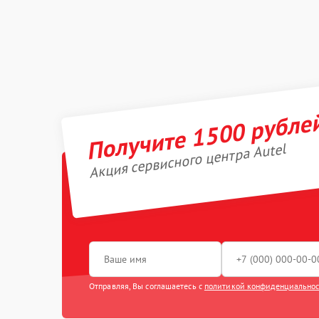
Получите 1500 рубле
Акция сервисного центра Autel
Отправляя, Вы соглашаетесь с
политикой конфиденциально